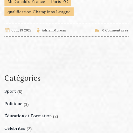
McDonald’s France
Paris FC
qualification Champions League
oct., 19 2025
Adrien Moreau
0 Commentaires
Catégories
Sport
(8)
Politique
(3)
Éducation et Formation
(2)
Célébrités
(2)