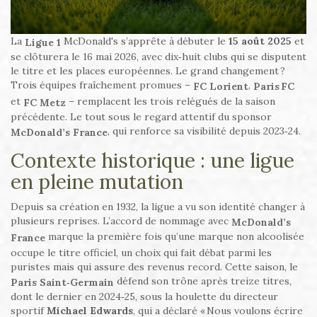
La
McDonald's s’apprête à débuter le
15 août 2025
et
Ligue 1
se clôturera le
16 mai 2026
, avec dix‑huit clubs qui se disputent
le titre et les places européennes. Le grand changement ?
Trois équipes fraîchement promues –
,
FC Lorient
Paris FC
et
– remplacent les trois relégués de la saison
FC Metz
précédente. Le tout sous le regard attentif du sponsor
, qui renforce sa visibilité depuis 2023‑24.
McDonald’s France
Contexte historique : une ligue
en pleine mutation
Depuis sa création en 1932, la ligue a vu son identité changer à
plusieurs reprises. L’accord de nommage avec
McDonald’s
marque la première fois qu’une marque non alcoolisée
France
occupe le titre officiel, un choix qui fait débat parmi les
puristes mais qui assure des revenus record. Cette saison, le
défend son trône après treize titres,
Paris Saint‑Germain
dont le dernier en 2024‑25, sous la houlette du directeur
sportif
Michael Edwards
, qui a déclaré « Nous voulons écrire