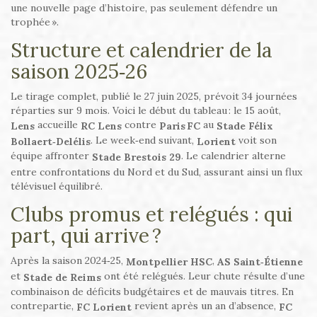
une nouvelle page d’histoire, pas seulement défendre un
trophée ».
Structure et calendrier de la
saison 2025‑26
Le tirage complet, publié le 27 juin 2025, prévoit 34 journées
réparties sur 9 mois. Voici le début du tableau : le 15 août,
accueille
contre
au
Stade Félix
Lens
RC Lens
Paris FC
. Le week‑end suivant,
voit son
Bollaert‑Delélis
Lorient
équipe affronter
. Le calendrier alterne
Stade Brestois 29
entre confrontations du Nord et du Sud, assurant ainsi un flux
télévisuel équilibré.
Clubs promus et relégués : qui
part, qui arrive ?
Après la saison 2024‑25,
,
Montpellier HSC
AS Saint‑Étienne
et
ont été relégués. Leur chute résulte d’une
Stade de Reims
combinaison de déficits budgétaires et de mauvais titres. En
contrepartie,
revient après un an d’absence,
FC Lorient
FC